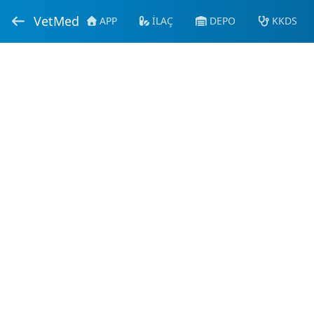
VetMed
APP
İLAÇ
DEPO
KKDS