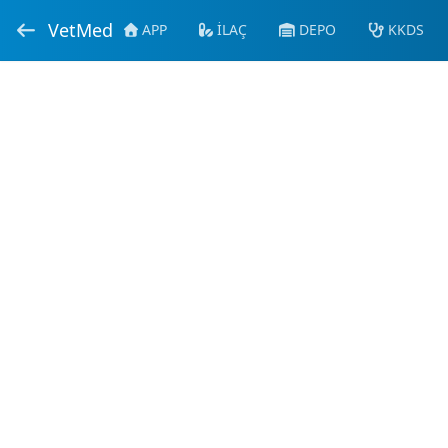
VetMed
APP
İLAÇ
DEPO
KKDS