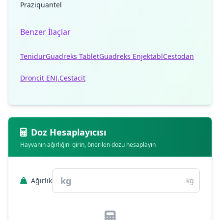
Praziquantel
Benzer İlaçlar
Tenidur
Guadreks Tablet
Guadreks Enjektabl
Cestodan
Droncit ENJ.
Cestacit
Doz Hesaplayıcısı
Hayvanın ağırlığını girin, önerilen dozu hesaplayın
Ağırlık
kg