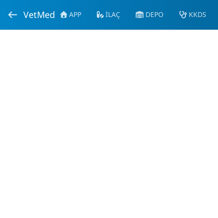
VetMed
APP
İLAÇ
DEPO
KKDS