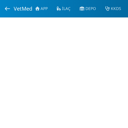
VetMed
APP
İLAÇ
DEPO
KKDS