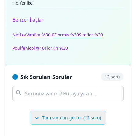
Florfenikol
Benzer İlaçlar
Netflor
Vimflor %30 K
Flormis %30
Simflor %30
Poulfenicol %10
Florkin %30
Sık Sorulan Sorular
12 soru
Tüm soruları göster (12 soru)