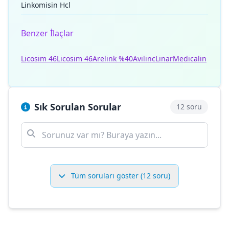
Linkomisin Hcl
Benzer İlaçlar
Licosim 46
Licosim 46
Arelink %40
Avilinc
Linar
Medicalin
Sık Sorulan Sorular
12 soru
Tüm soruları göster (12 soru)