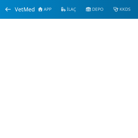
VetMed
APP
İLAÇ
DEPO
KKDS