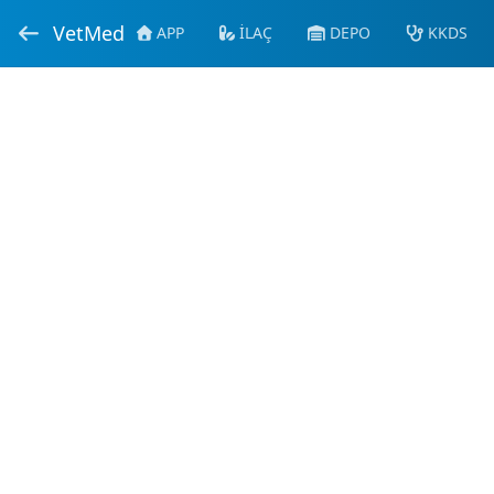
VetMed
APP
İLAÇ
DEPO
KKDS