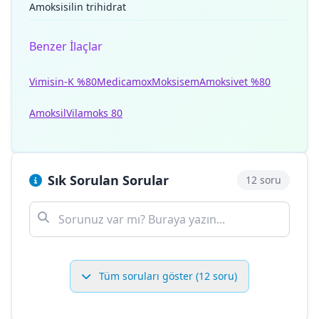
Amoksisilin trihidrat
Benzer İlaçlar
Vimisin-K %80
Medicamox
Moksisem
Amoksivet %80
Amoksil
Vilamoks 80
Sık Sorulan Sorular
12 soru
Tüm soruları göster (12 soru)