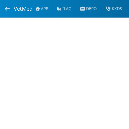
VetMed
APP
İLAÇ
DEPO
KKDS