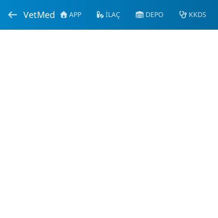
VetMed
APP
İLAÇ
DEPO
KKDS