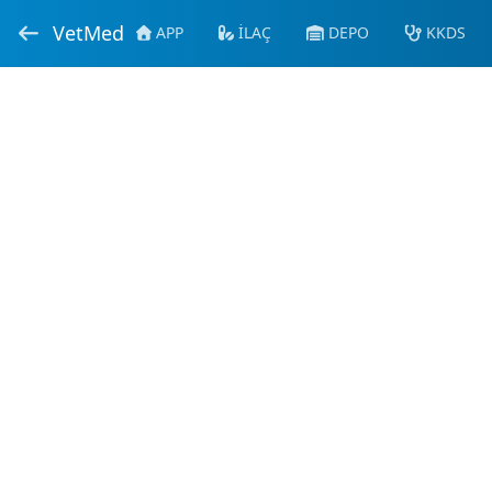
VetMed
APP
İLAÇ
DEPO
KKDS