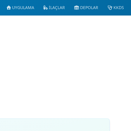
UYGULAMA
İLAÇLAR
DEPOLAR
KKDS