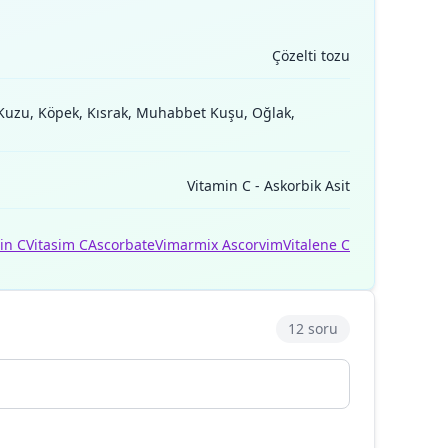
Çözelti tozu
 Kuzu, Köpek, Kısrak, Muhabbet Kuşu, Oğlak,
Vitamin C - Askorbik Asit
in C
Vitasim C
Ascorbate
Vimarmix Ascorvim
Vitalene C
12 soru