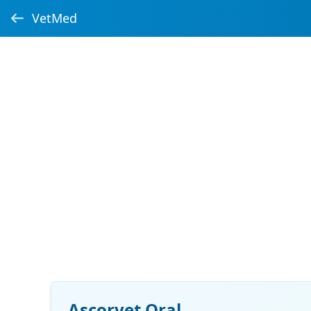
VetMed
Ascorvet Oral