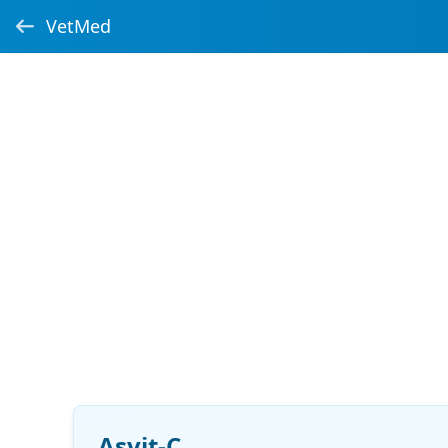
VetMed
Asvit-C