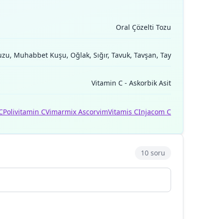
Oral Çözelti Tozu
Kuzu, Muhabbet Kuşu, Oğlak, Sığır, Tavuk, Tavşan, Tay
Vitamin C - Askorbik Asit
C
Polivitamin C
Vimarmix Ascorvim
Vitamis C
Injacom C
10 soru