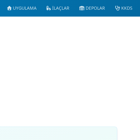
UYGULAMA
İLAÇLAR
DEPOLAR
KKDS