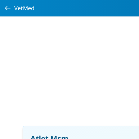
VetMed
Atlet Msm