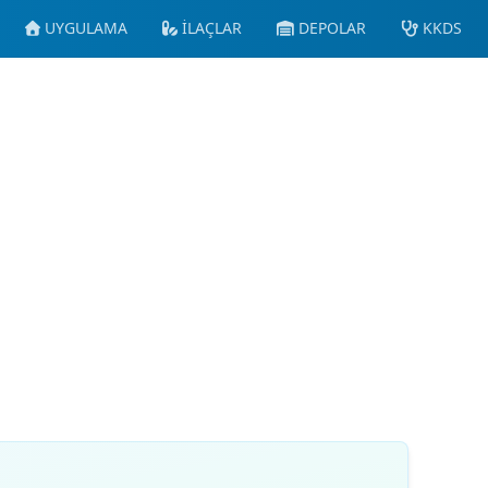
UYGULAMA
İLAÇLAR
DEPOLAR
KKDS