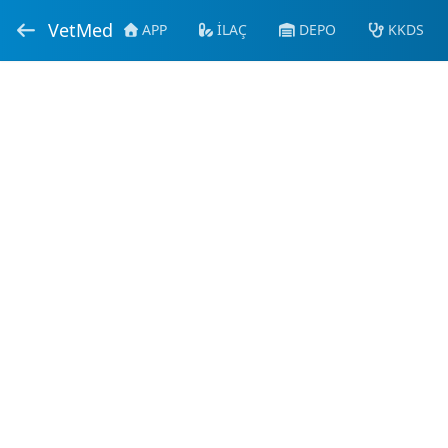
VetMed
APP
İLAÇ
DEPO
KKDS