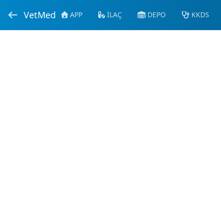
VetMed
APP
İLAÇ
DEPO
KKDS