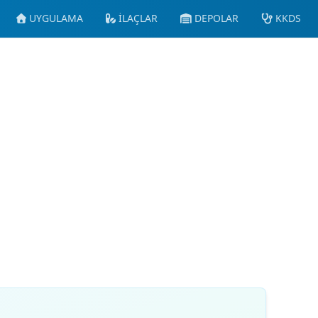
UYGULAMA
İLAÇLAR
DEPOLAR
KKDS