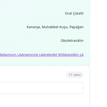
Oral Çözelti
Kanarya, Muhabbet Kuşu, Papağan
Oksitetrasiklin
LA
Alamycin LA
Anamicine LA
Areksitet %50
Avesiklin LA
11 soru