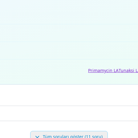
Primamycin LA
Tunaksi 
Tüm soruları göster (11 soru)