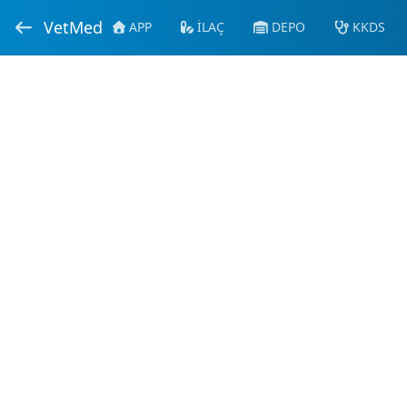
VetMed
APP
İLAÇ
DEPO
KKDS