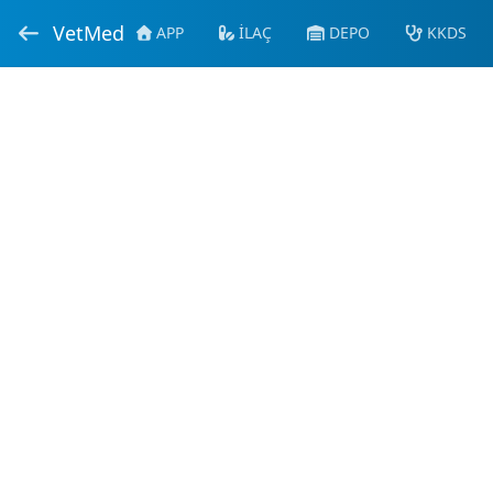
VetMed
APP
İLAÇ
DEPO
KKDS