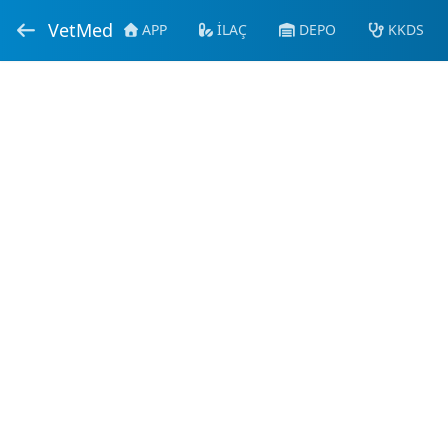
VetMed
APP
İLAÇ
DEPO
KKDS