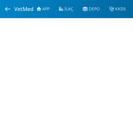
VetMed
APP
İLAÇ
DEPO
KKDS