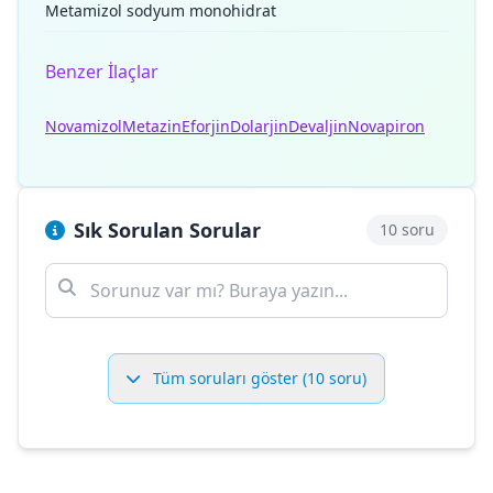
Metamizol sodyum monohidrat
Benzer İlaçlar
Novamizol
Metazin
Eforjin
Dolarjin
Devaljin
Novapiron
Sık Sorulan Sorular
10 soru
Tüm soruları göster (10 soru)