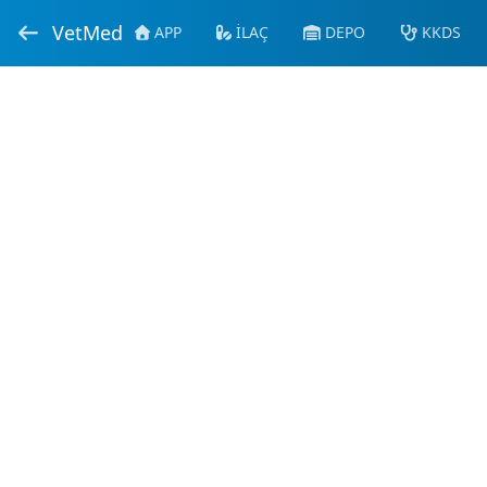
VetMed
APP
İLAÇ
DEPO
KKDS