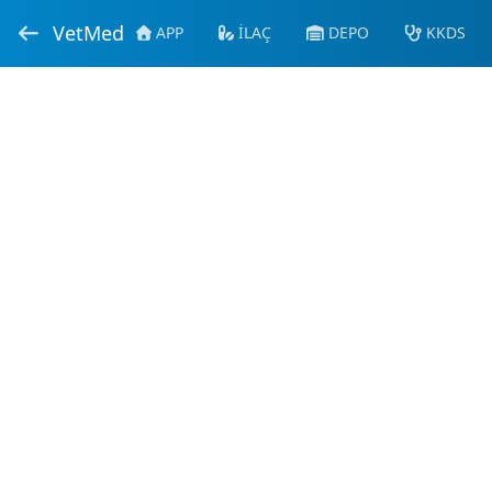
VetMed
APP
İLAÇ
DEPO
KKDS