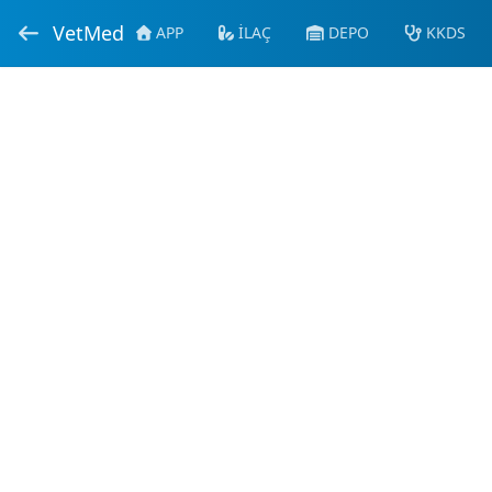
VetMed
APP
İLAÇ
DEPO
KKDS