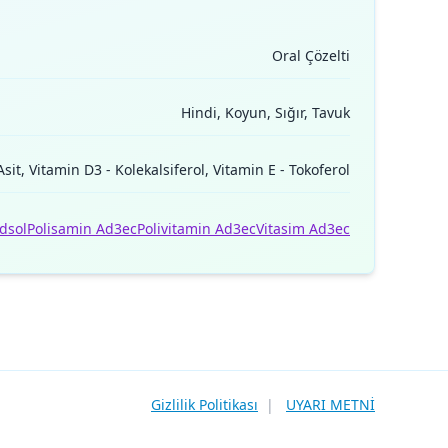
Oral Çözelti
Hindi, Koyun, Sığır, Tavuk
sit, Vitamin D3 - Kolekalsiferol, Vitamin E - Tokoferol
dsol
Polisamin Ad3ec
Polivitamin Ad3ec
Vitasim Ad3ec
Gizlilik Politikası
|
UYARI METNİ