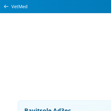
VetMed
Bavitsole Ad3ec