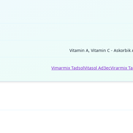
Vitamin A, Vitamin C - Askorbik A
Vimarmix Tadsol
Vitasol Ad3ec
Virarmix Ta