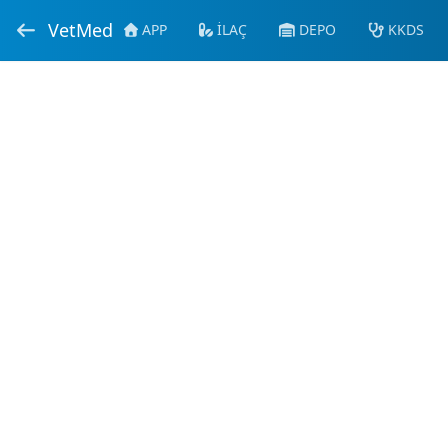
VetMed
APP
İLAÇ
DEPO
KKDS