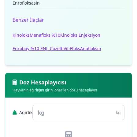
Enrofloksasin
Benzer İlaçlar
Kinoloks
Menafloks %10
Kinoloks Enjeksiyon
Enrobay %10 ENJ. Çözelti
Vil-Floks
Anafloksin
Doz Hesaplayıcısı
Hayvanın ağırlığını girin, önerilen dozu hesaplayın
Ağırlık
kg