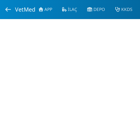
VetMed
APP
İLAÇ
DEPO
KKDS