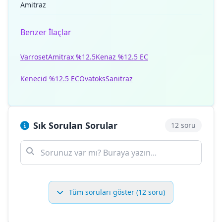
Amitraz
Benzer İlaçlar
Varroset
Amitrax %12.5
Kenaz %12.5 EC
Kenecid %12.5 EC
Ovatoks
Sanitraz
Sık Sorulan Sorular
12 soru
Tüm soruları göster (12 soru)