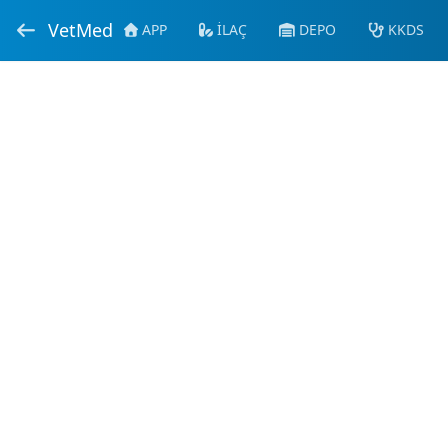
VetMed
APP
İLAÇ
DEPO
KKDS