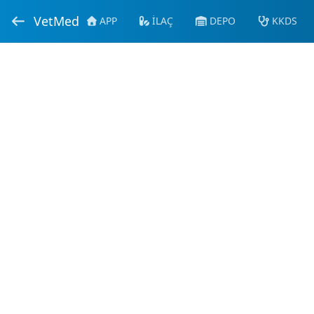
VetMed
APP
İLAÇ
DEPO
KKDS