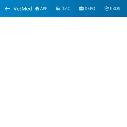
VetMed
APP
İLAÇ
DEPO
KKDS