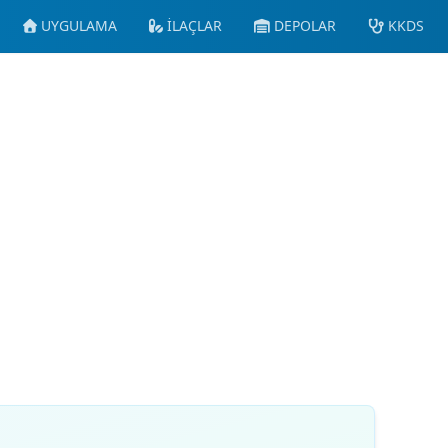
UYGULAMA
İLAÇLAR
DEPOLAR
KKDS