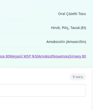
Oral Çözelti Tozu
Hindi, Piliç, Tavuk (Et)
Amoksisilin (Amoxicillin)
ox 80
Megasil WSP %50
Amoksid
Novamoxy
Simaxy 80
9 soru