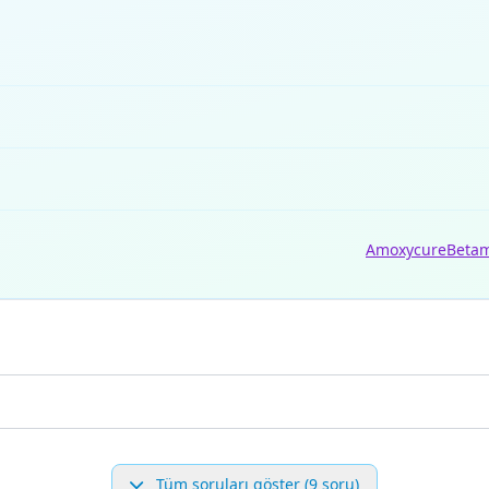
Amoxycure
Betam
Tüm soruları göster (9 soru)