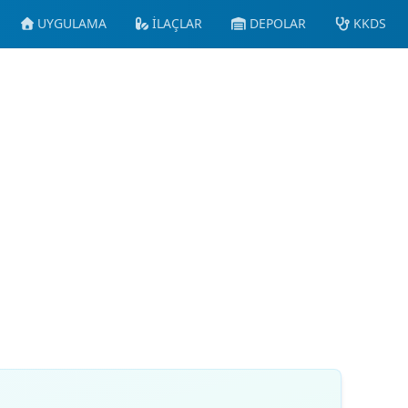
UYGULAMA
İLAÇLAR
DEPOLAR
KKDS