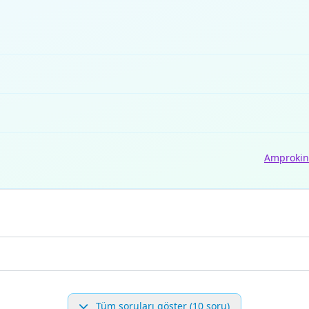
Amprokin
Tüm soruları göster (10 soru)