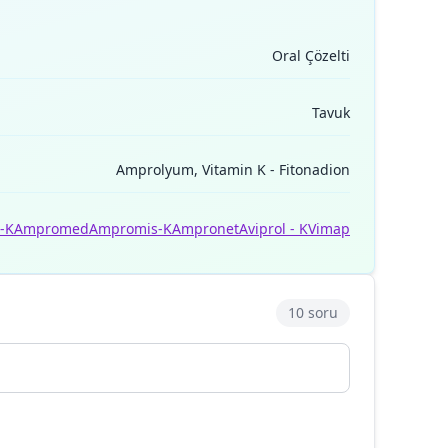
Oral Çözelti
Tavuk
Amprolyum, Vitamin K - Fitonadion
-K
Ampromed
Ampromis-K
Ampronet
Aviprol - K
Vimap
10 soru