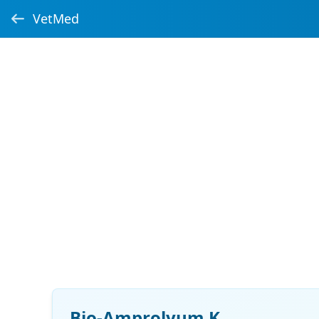
VetMed
Bio-Amprolyum K