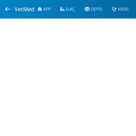
VetMed
APP
İLAÇ
DEPO
KKDS