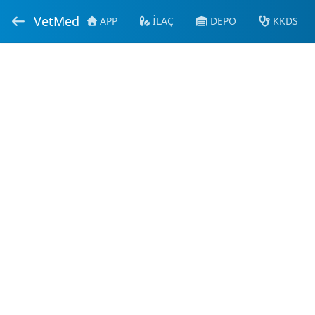
VetMed
APP
İLAÇ
DEPO
KKDS