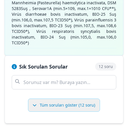
Mannheimia (Pasteurella) haemolytica inactivata, DSM
5283Suş , Serovar1A (min.5×109, max.1×1010 CFU**),
Virüs diarrhoeae bovis inactivatum, BIO-25 Suş
(min.106,0, max.107,5 TCID50*), Virüs parainfluensis 3
bovis inactivatum, BIO-23 Suş (min.107,5, max.108,6
TCID50*), Virüs respiratoris syncytialis bovis
inactivatum, BIO-24 Suş (min.105,0, max.106,0
TCID50*)
Sık Sorulan Sorular
12 soru
Tüm soruları göster (12 soru)