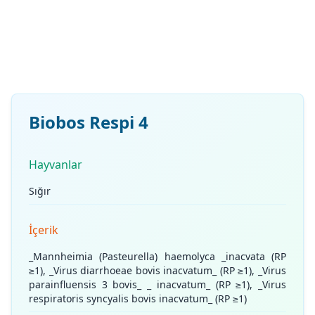
Biobos Respi 4
Hayvanlar
Sığır
İçerik
_Mannheimia (Pasteurella) haemolyca _inacvata (RP
≥1), _Virus diarrhoeae bovis inacvatum_ (RP ≥1), _Virus
parainﬂuensis 3 bovis_ _ inacvatum_ (RP ≥1), _Virus
respiratoris syncyalis bovis inacvatum_ (RP ≥1)