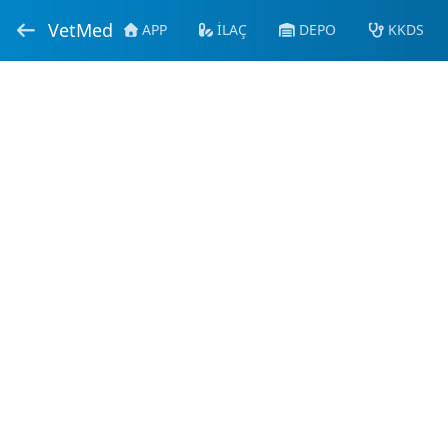
VetMed
APP
İLAÇ
DEPO
KKDS