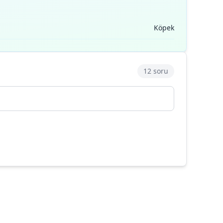
Köpek
12 soru