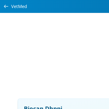
VetMed
Biocan Dhppi