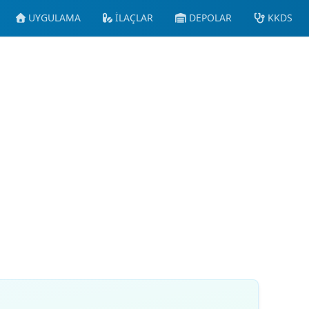
UYGULAMA
İLAÇLAR
DEPOLAR
KKDS