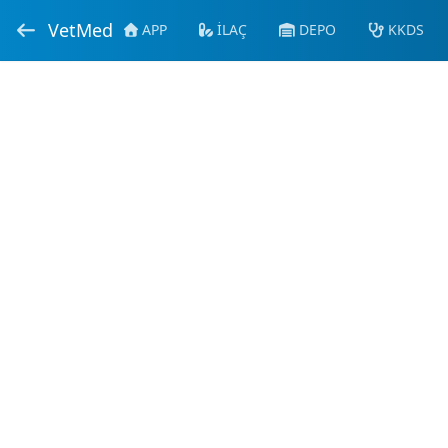
VetMed
APP
İLAÇ
DEPO
KKDS