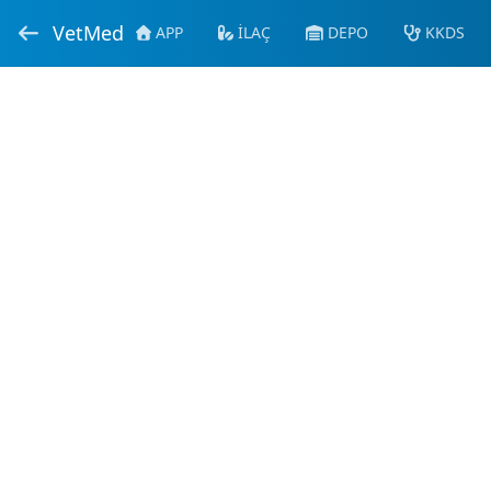
VetMed
APP
İLAÇ
DEPO
KKDS