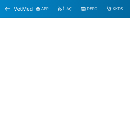
VetMed
APP
İLAÇ
DEPO
KKDS