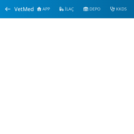
VetMed
APP
İLAÇ
DEPO
KKDS