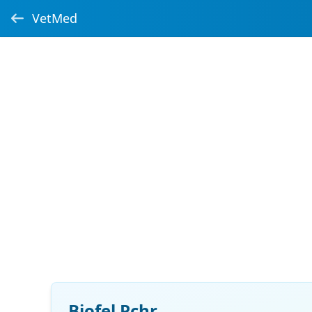
VetMed
Biofel Pchr