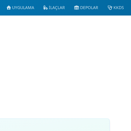
UYGULAMA
İLAÇLAR
DEPOLAR
KKDS