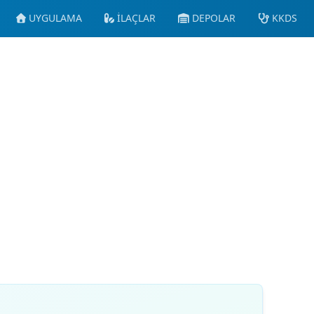
UYGULAMA
İLAÇLAR
DEPOLAR
KKDS