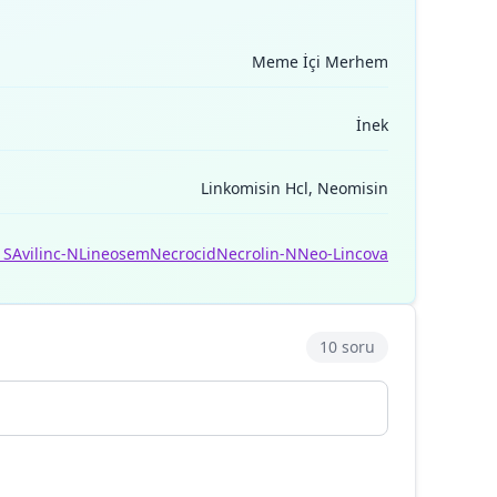
Meme İçi Merhem
İnek
Linkomisin Hcl, Neomisin
 S
Avilinc-N
Lineosem
Necrocid
Necrolin-N
Neo-Lincova
10 soru