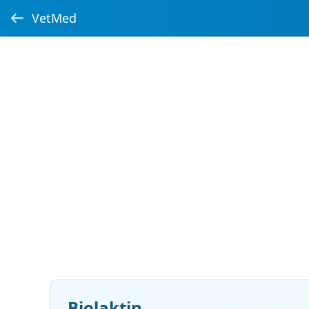
VetMed
Biolaktin