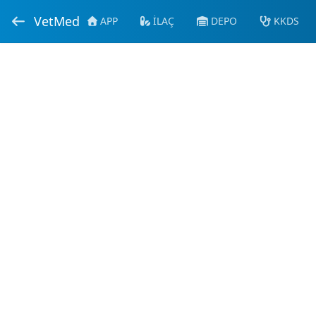
VetMed
APP
İLAÇ
DEPO
KKDS