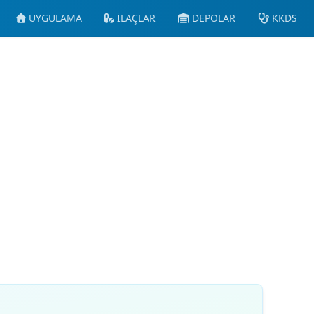
UYGULAMA
İLAÇLAR
DEPOLAR
KKDS