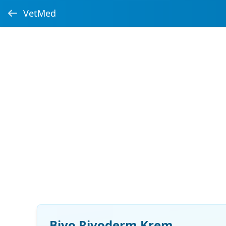
VetMed
Biyo Rivoderm Krem