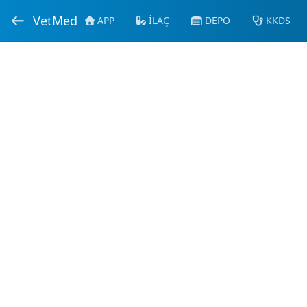
VetMed
APP
İLAÇ
DEPO
KKDS