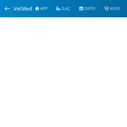
VetMed
APP
İLAÇ
DEPO
KKDS