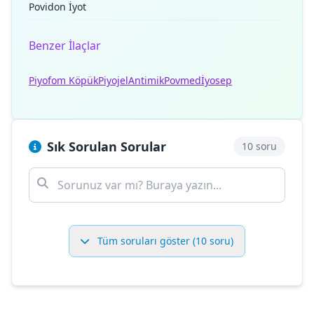
Povidon İyot
Benzer İlaçlar
Piyofom Köpük
Piyojel
Antimik
Povmed
İyosep
Sık Sorulan Sorular
10 soru
Tüm soruları göster (10 soru)