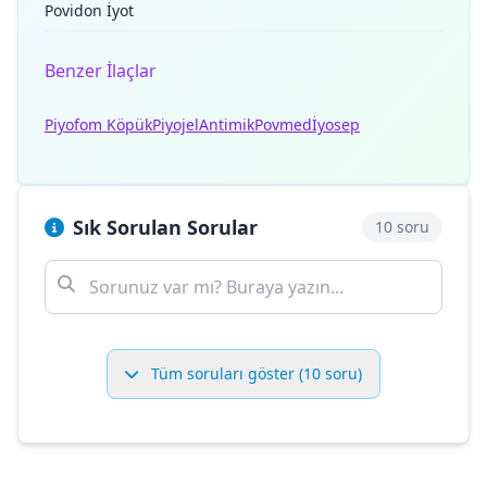
Povidon İyot
Benzer İlaçlar
Piyofom Köpük
Piyojel
Antimik
Povmed
İyosep
Sık Sorulan Sorular
10 soru
Tüm soruları göster (10 soru)