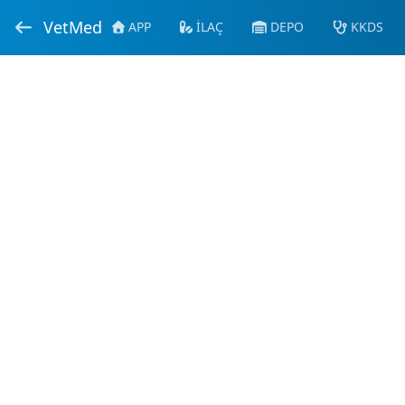
VetMed
APP
İLAÇ
DEPO
KKDS