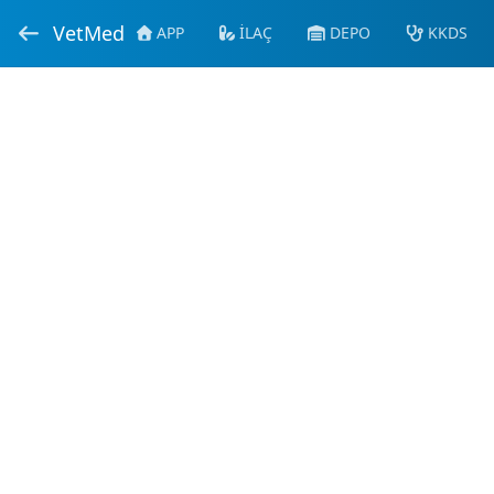
VetMed
APP
İLAÇ
DEPO
KKDS