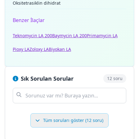
Oksitetrasiklin dihidrat
Benzer İlaçlar
Teknomycin LA 200
Baymycin LA 200
Primamycin LA
Pioxy LA
Zoloxy LA
Biyokan LA
Sık Sorulan Sorular
12 soru
Tüm soruları göster (12 soru)