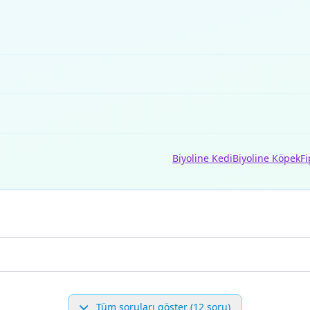
Biyoline Kedi
Biyoline Köpek
Fi
Tüm soruları göster (12 soru)