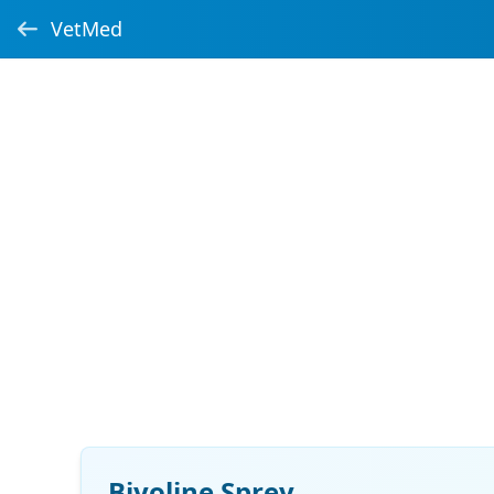
VetMed
Biyoline Sprey