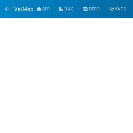
VetMed
APP
İLAÇ
DEPO
KKDS