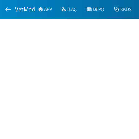
VetMed
APP
İLAÇ
DEPO
KKDS