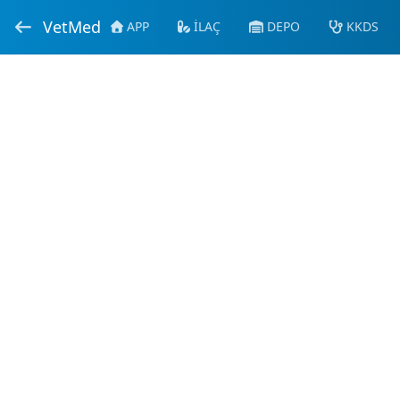
VetMed
APP
İLAÇ
DEPO
KKDS